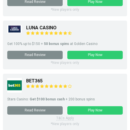
Read Review
Play Now
*New players only
LUNA CASINO
Get 100% up to $150 +
50 bonus spins
at Golden Casino
Read Review
Play Now
*New players only
BET365
Stars Casino:
Get $100 bonus cash
+ 200 bonus spins
Read Review
Play Now
T&Cs Apply
*New players only