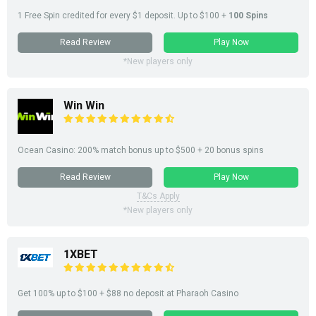
1 Free Spin credited for every $1
deposit
. Up to $100 +
100 Spins
Read Review
Play Now
*New players only
Win Win
Ocean Casino: 200% match bonus up to $500 + 20 bonus spins
Read Review
Play Now
T&Cs Apply
*New players only
1XBET
Get 100% up to $100 + $88 no deposit at Pharaoh Casino