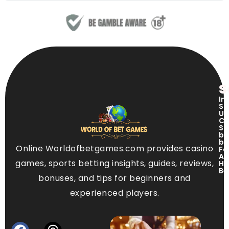
S
In
Si
US
Ci
Si
ba
be
Online Worldofbetgames.com provides casino
Fo
Ap
games, sports betting insights, guides, reviews,
Ho
Be
bonuses, and tips for beginners and
experienced players.