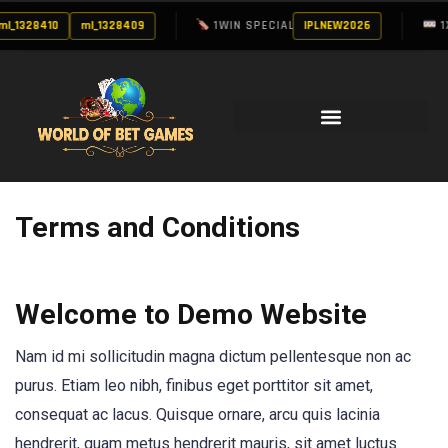
_1328410
ml_1328409
1WIN SPECIAL
IPLNEW2026
1XB
Terms and Conditions
Welcome to Demo Website
Nam id mi sollicitudin magna dictum pellentesque non ac
purus. Etiam leo nibh, finibus eget porttitor sit amet,
consequat ac lacus. Quisque ornare, arcu quis lacinia
hendrerit, quam metus hendrerit mauris, sit amet luctus